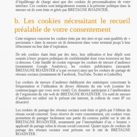
d’équilibrage de charge ainsi que des cookies de personnalisation de votre
interface. Ces cookies sont intégralement soumis à la présente politique dans la
mesure où ils sont émis et gérés par BRETAGNE ROADSTER.
b. Les cookies nécessitant le recueil
préalable de votre consentement
Cette exigence concerne les cookies émis par des tiers et qui sont qualifiés de «
persistants » dans la mesure où ils demeurent dans votre terminal jusqu’à leur
effacement ou leur date d’expiration.
De tels cookies étant émis par des tiers, leur utilisation et leur dépôt sont
soumis à leurs propres politiques de confidentialité dont vous trouverez un lien
ci-dessous. Cette famille de cookie regroupe les cookies de mesure d’audience
(notamment Google Analytics), les cookies publicitaires (auxquels
BRETAGNE ROADSTER n’a pas recours) ainsi que les cookies de partage de
réseaux sociaux (notamment de Facebook, YouTube, Twitter et LinkedIn).
Les cookies de mesure d’audience établissent des statistiques concernant la
fréquentation et l’utilisation de divers éléments du site web (comme les
contenus/pages que vous avez visité). Ces données participent à l’amélioration
de l’ergonomie du site web de BRETAGNE ROADSTER. Un outil de mesure
d’audience est utilisé sur le présent site internet, la collecte de votre IP est
désactivé.
Les cookies de partage des réseaux sociaux sont émis et gérés par l’éditeur du
réseau social concerné. Sous réserve de votre consentement, ces cookies vous
permettent de partager facilement une partie du contenu publié sur le site de
BRETAGNE ROADSTER, notamment par l’intermédiaire d’un « bouton »
applicatif de partage selon le réseau social concerné. Quatre types de cookies de
partage des réseaux sociaux sont présents sur le site de BRETAGNE
ROADSTER :