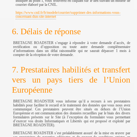
indiquée au point 1, vous trouverez en cliquant sur le lien suivant un modèle de
courrier élaboré par la CNIL.
https://www.cnil.fr/fr/modele/courrier/supprimer-des-informations-vous-
concernant-dun-site-internet
6. Délais de réponse
BRETAGNE ROADSTER s’engage à répondre à votre demande d’accès, de
rectification ou d’opposition ou toute autre demande complémentaire
d’informations dans un délai raisonnable qui ne saurait dépasser 1 mois à
compter de la réception de votre demande.
7. Prestataires habilités et transfert
vers un pays tiers de l’Union
Européenne
BRETAGNE ROADSTER vous informe qu’il a recours à ses prestataires
habilités pour faciliter le recueil et le traitement des données que vous nous avez
communiqué. Ces prestataires peuvent être situés en dehors de l’Union
Européenne et ont communication des données recueillies par le biais des divers
formulaires présents sur le Site (à l’exception du formulaire vous permettant
d’exercer vos droits Informatiques et Libertés qui est proposé et exploité par
BRETAGNE ROADSTER).
BRETAGNE ROADSTER s’est préalablement assuré de la mise en œuvre par