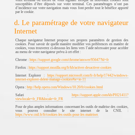
votre terminal ou encore de vous signaler lorsque de nouveaux cookies sont
susceptibles d’être déposés sur votre terminal. Ces paramétrages n’ont pas
d’incidence sur votre navigation mais vous font perdre tout le bénéfice apporté
par le cookie.
d. Le paramétrage de votre navigateur
Internet
Chaque navigateur Internet propose ses propres paramètres de gestion des
cookies. Pour savoir de quelle manière modifier vos préférences en matière de
cookies, vous trouverez ci-dessous les liens vers l’aide nécessaire pour accéder
au menu de votre navigateur prévu à cet effet :
Chrome :
https://support.google.com/chrome/answer/95647?hl=fr
Firefox :
https://support.mozilla.org/fr/kb/activer-desactiver-cookies
Internet Explorer :
https://support.microsoft.com/fr-fr/help/17442/windows-
internet-explorer-delete-manage-cookies#ie=ie-11
Opera :
http://help.opera.com/Windows/10.20/fr/cookies.html
Safari :
https://support.apple.com/kb/PH21411?
viewlocale=fr_FR&locale=fr_FR
Pour de plus amples informations concernant les outils de maîtrise des cookies,
vous pouvez consulter le site internet de la CNIL :
https://www.cnil.fr/fr/cookies-les-outils-pour-les-maitriser.