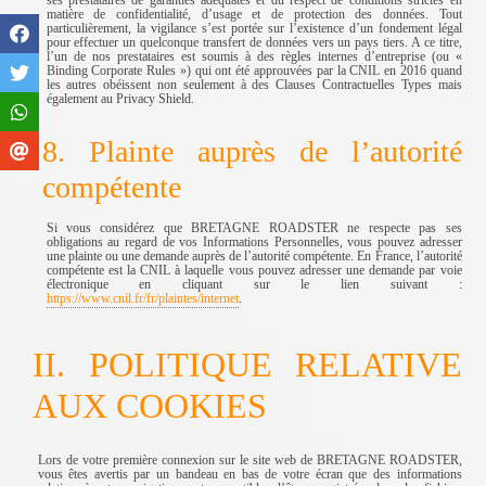
ses prestataires de garanties adéquates et du respect de conditions strictes en
matière de confidentialité, d’usage et de protection des données. Tout
particulièrement, la vigilance s’est portée sur l’existence d’un fondement légal
pour effectuer un quelconque transfert de données vers un pays tiers. A ce titre,
l’un de nos prestataires est soumis à des règles internes d’entreprise (ou «
Binding Corporate Rules ») qui ont été approuvées par la CNIL en 2016 quand
les autres obéissent non seulement à des Clauses Contractuelles Types mais
également au Privacy Shield.
8. Plainte auprès de l’autorité
compétente
Si vous considérez que BRETAGNE ROADSTER ne respecte pas ses
obligations au regard de vos Informations Personnelles, vous pouvez adresser
une plainte ou une demande auprès de l’autorité compétente. En France, l’autorité
compétente est la CNIL à laquelle vous pouvez adresser une demande par voie
électronique en cliquant sur le lien suivant :
https://www.cnil.fr/fr/plaintes/internet
.
II. POLITIQUE RELATIVE
AUX COOKIES
Lors de votre première connexion sur le site web de BRETAGNE ROADSTER,
vous êtes avertis par un bandeau en bas de votre écran que des informations