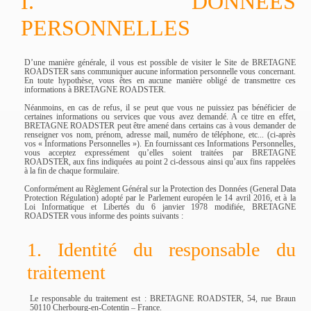
I. DONNÉES
PERSONNELLES
D’une manière générale, il vous est possible de visiter le Site de BRETAGNE
ROADSTER sans communiquer aucune information personnelle vous concernant.
En toute hypothèse, vous êtes en aucune manière obligé de transmettre ces
informations à BRETAGNE ROADSTER.
Néanmoins, en cas de refus, il se peut que vous ne puissiez pas bénéficier de
certaines informations ou services que vous avez demandé. A ce titre en effet,
BRETAGNE ROADSTER peut être amené dans certains cas à vous demander de
renseigner vos nom, prénom, adresse mail, numéro de téléphone, etc... (ci-après
vos « Informations Personnelles »). En fournissant ces Informations Personnelles,
vous acceptez expressément qu’elles soient traitées par BRETAGNE
ROADSTER, aux fins indiquées au point 2 ci-dessous ainsi qu’aux fins rappelées
à la fin de chaque formulaire.
Conformément au Règlement Général sur la Protection des Données (General Data
Protection Régulation) adopté par le Parlement européen le 14 avril 2016, et à la
Loi Informatique et Libertés du 6 janvier 1978 modifiée, BRETAGNE
ROADSTER vous informe des points suivants :
1. Identité du responsable du
traitement
Le responsable du traitement est : BRETAGNE ROADSTER, 54, rue Braun
50110 Cherbourg-en-Cotentin – France.