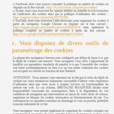
o Facebook, dont vous pouvez consulter la politique en matière de cookies en
cliquant sur le lien suivant :
https://fr-fr.facebook.com/policies/cookies/
o Twitter, dont vous trouverez les options dédiées au contrôle ou à la restriction
de l’utilisation des cookies ainsi que la politique d’utilisation des cookies :
https://support.twitter.com/articles/20170518#
o YouTube, dont vous trouverez l’aide nécessaire pour supprimer les cookies à
partir du navigateur Google Chrome en cliquant sur le lien suivant :
https://support.google.com/youtube/answer/32050?hl=fr
mais également la
politique complète en matière de cookies à partir du lien suivant :
https://www.google.fr/intl/fr/policies/technologies/cookies/
c. Vous disposez de divers outils de
paramétrage des cookies
La plupart des navigateurs Internet sont configurés par défaut de façon à ce que
le dépôt de cookies soit autorisé. Votre navigateur vous offre l’opportunité de
modifier ces paramètres standards de manière à ce que l’ensemble des cookies
soit rejeté systématiquement ou bien à ce qu’une partie seulement des cookies
soit acceptée ou refusée en fonction de leur émetteur.
ATTENTION : Nous attirons votre attention sur le fait que le refus du dépôt de
cookies sur votre terminal est néanmoins susceptible d’altérer votre expérience
d’utilisateur ainsi que votre accès à certains services ou fonctionnalités du
présent site web. Le cas échéant, BRETAGNE ROADSTER décline toute
responsabilité concernant les conséquences liées à la dégradation de vos
conditions de navigation qui interviennent en raison de votre choix de refuser,
supprimer ou bloquer les cookies nécessaires au fonctionnement du site. Ces
conséquences ne sauraient constituer un dommage et vous ne pourrez prétendre
à aucune indemnité de ce fait.
Votre navigateur vous permet également de supprimer les cookies existants sur