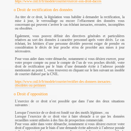
https://www.cnil.fr/fr/modele/courrier/exercer-son-droit-dacces
o Droit de rectification des données
Au titre de ce droit, la législation vous habilite à demander la rectification, la
mise à jour, le verrouillage ou encore l’effacement des données vous
concernant qui peuvent s’avérer le cas échéant inexactes, erronées, incomplètes
ou obsolètes.
Egalement, vous pouvez définir des directives générales et particulières
relatives au sort des données à caractère personnel après votre décès. Le cas
échéant, les héritiers d’une personne décédée peuvent exiger de prendre en
considération le décès de leur proche et/ou de procéder aux mises à jour
nécessaires.
Pour vous aider dans votre démarche, notamment si vous désirez exercer, pour
votre propre compte ou pour le compte de l’un de vos proches décédé, votre
droit de rectification par le biais d’une demande écrite à l’adresse postale
mentionnée au point 1, vous trouverez en cliquant sur le lien suivant un modèle
de courrier élaboré par la CNIL.
https://www.cnil.fr/fr/modele/courrier/rectifier-des-donnees-inexactes-
obsoletes-ou-perimees
o Droit d’opposition
L’exercice de ce droit n’est possible que dans l’une des deux situations
suivantes :
Lorsque l’exercice de ce droit est fondé sur des motifs légitimes ; ou
Lorsque l’exercice de ce droit vise à faire obstacle à ce que les données
recueillies soient utilisées à des fins de prospection commerciale.
Pour vous aider dans votre démarche, notamment si vous désirez exercer votre
droit d’opposition par le biais d’une demande écrite adressée à l’adresse postale