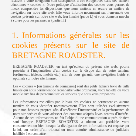
relatives à votre navigation sont susceptibles d’être enregistrées dans des fichiers
dénommés « cookies ». Notre politique d’utilisation des cookies vous permet de
mieux comprendre les dispositions que nous mettons en œuvre en matière de
navigation sur notre site web. Elle vous informe notamment sur l’ensemble des
cookies présents sur notre site web, leur finalité (partie I.) et vous donne la marche
à suivre pour les paramétrer (partie II.)
1. Informations générales sur les
cookies présents sur le site de
BRETAGNE ROADSTER.
BRETAGNE ROADSTER, en tant qu’éditeur du présent site web, pourra
procéder à l’implantation d’un cookie sur le disque dur de votre terminal
(ordinateur, tablette, mobile etc.) afin de vous garantir une navigation fluide et
optimale sur notre site Internet.
Les « cookies » (ou témoins de connexion) sont des petits fichiers texte de taille
limitée qui nous permettent de reconnaître votre ordinateur, votre tablette ou votre
mobile aux fins de personnaliser les services que nous vous proposons.
Les informations recueillies par le biais des cookies ne permettent en aucune
manière de vous identifier nominativement. Elles sont utilisées exclusivement
pour nos besoins propres afin d’améliorer l’interactivité et la performance de
notre site web et de vous adresser des contenus adaptés à vos centres d’intérêts.
Aucune de ces informations ne fait l’objet d’une communication auprès de tiers
sauf lorsque BRETAGNE ROADSTER a obtenu au préalable votre
consentement ou bien lorsque la divulgation de ces informations est requise par
la loi, sur ordre d’un tribunal ou toute autorité administrative ou judiciaire
habilitée à en connaître.