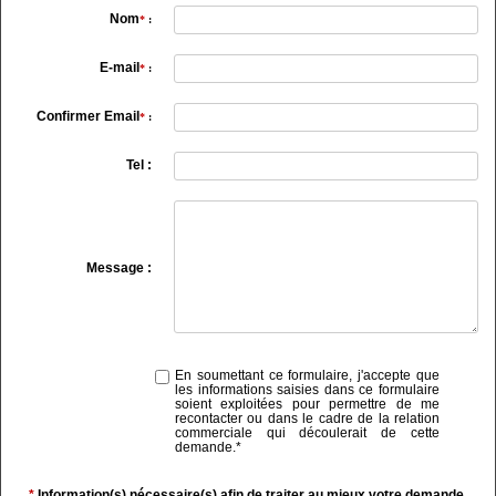
Nom
*
:
E-mail
*
:
Confirmer Email
*
:
Tel :
Message :
En soumettant ce formulaire, j'accepte que
les informations saisies dans ce formulaire
soient exploitées pour permettre de me
recontacter ou dans le cadre de la relation
commerciale qui découlerait de cette
demande.
*
*
Information(s) nécessaire(s) afin de traiter au mieux votre demande.