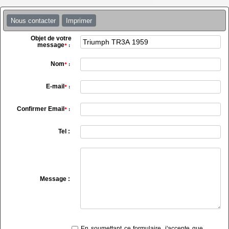
Nous contacter
Imprimer
Objet de votre
message
*
:
Nom
*
:
E-mail
*
:
Confirmer Email
*
:
Tel :
Message :
En soumettant ce formulaire, j'accepte que