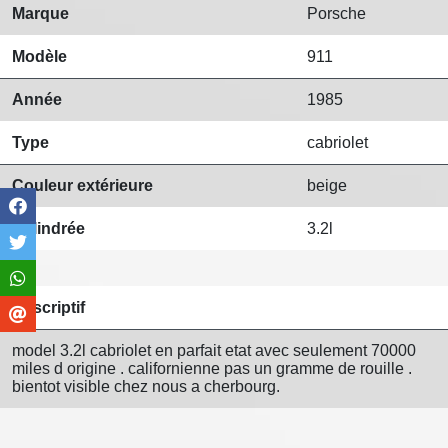
Marque
Porsche
Modèle
911
Année
1985
Type
cabriolet
Couleur extérieure
beige
Cylindrée
3.2l
Descriptif
model 3.2l cabriolet en parfait etat avec seulement 70000
miles d origine . californienne pas un gramme de rouille .
bientot visible chez nous a cherbourg.