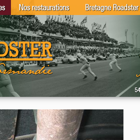
es
Nos restaurations
Bretagne Roadster
54