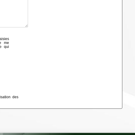
aisies
de me
e qui
isation des