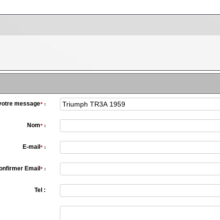
 votre message
*
:
Nom
*
:
E-mail
*
:
onfirmer Email
*
:
Tel :