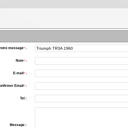
 votre message
*
:
Nom
*
:
E-mail
*
:
onfirmer Email
*
:
Tel :
Message :