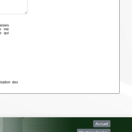
aisies
de me
e qui
isation des
Accueil