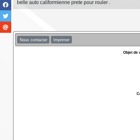
belle auto califormienne prete pour rouler .
Nous contacter
Imprimer
Objet de
C