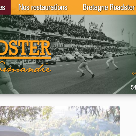
es
Nos restaurations
Bretagne Roadster
54