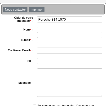
Nous contacter
Imprimer
Objet de votre
message
*
:
Nom
*
:
E-mail
*
:
Confirmer Email
*
:
Tel :
Message :
En soumettant ce formulaire, j'accepte que