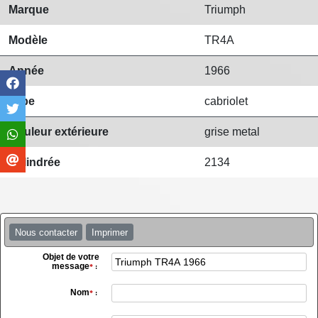
Marque
Triumph
Modèle
TR4A
Année
1966
Type
cabriolet
Couleur extérieure
grise metal
Cylindrée
2134
Nous contacter
Imprimer
Objet de votre
message
*
:
Nom
*
: