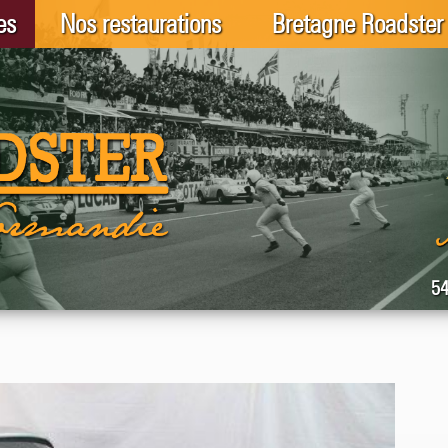
es
Nos restaurations
Bretagne Roadster
54