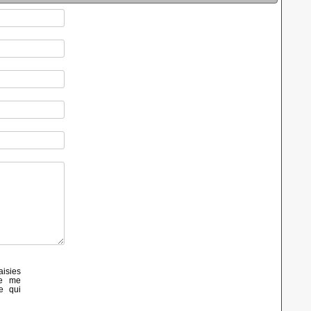
aisies
de me
e qui