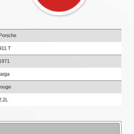
Porsche
911 T
1971
targa
rouge
2.2L