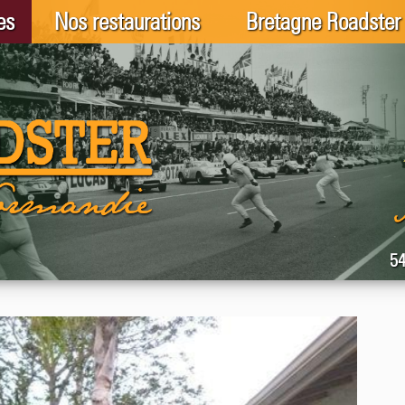
es
Nos restaurations
Bretagne Roadster
54