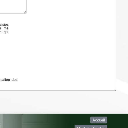
aisies
de me
e qui
isation des
Accueil