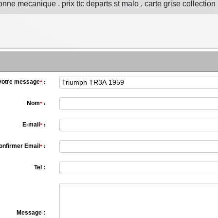
onne mecanique . prix ttc departs st malo , carte grise collection 
 votre message
*
:
Nom
*
:
E-mail
*
:
onfirmer Email
*
:
Tel :
Message :