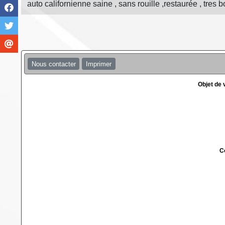
auto californienne saine , sans rouille ,restaurée , tres b
Nous contacter
Imprimer
Objet de
C