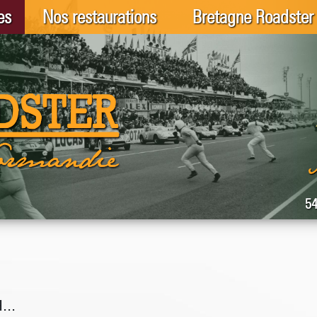
es
Nos restaurations
Bretagne Roadster
54
...