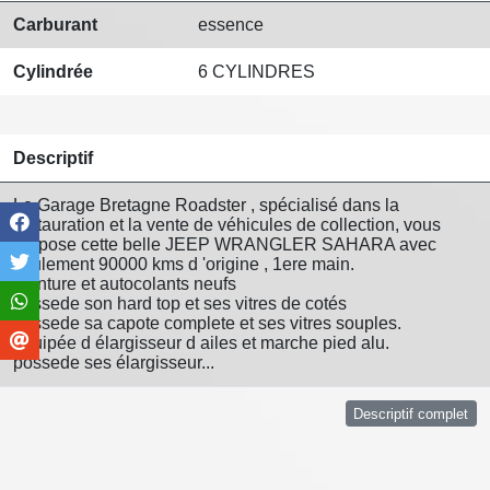
Carburant
essence
Cylindrée
6 CYLINDRES
Descriptif
Le Garage Bretagne Roadster , spécialisé dans la
restauration et la vente de véhicules de collection, vous
propose cette belle JEEP WRANGLER SAHARA avec
seulement 90000 kms d 'origine , 1ere main.
peinture et autocolants neufs
possede son hard top et ses vitres de cotés
possede sa capote complete et ses vitres souples.
équipée d élargisseur d ailes et marche pied alu.
possede ses élargisseur...
Descriptif complet