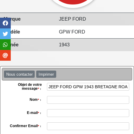
Marque
JEEP FORD
Modèle
GPW FORD
Année
1943
Nous contacter
Imprimer
Objet de votre
message
*
:
Nom
*
:
E-mail
*
:
Confirmer Email
*
: