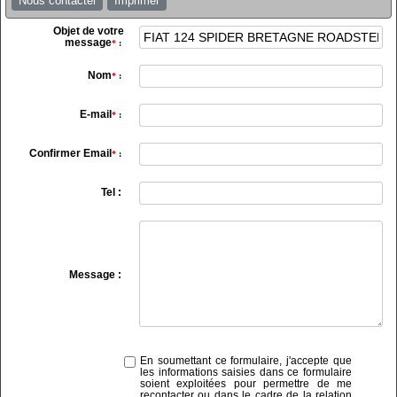
Nous contacter
Imprimer
Objet de votre
message
*
:
Nom
*
:
E-mail
*
:
Confirmer Email
*
:
Tel :
Message :
En soumettant ce formulaire, j'accepte que
les informations saisies dans ce formulaire
soient exploitées pour permettre de me
recontacter ou dans le cadre de la relation