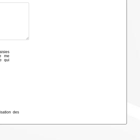
aisies
de me
e qui
isation des