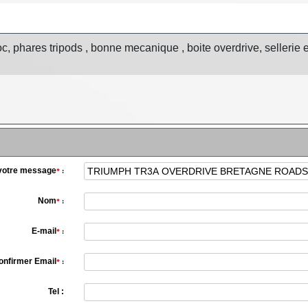
, phares tripods , bonne mecanique , boite overdrive, sellerie e
 votre message
*
:
Nom
*
:
E-mail
*
:
onfirmer Email
*
:
Tel :