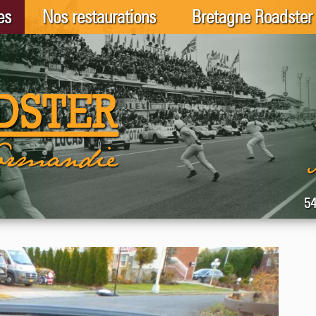
es
Nos restaurations
Bretagne Roadster
54