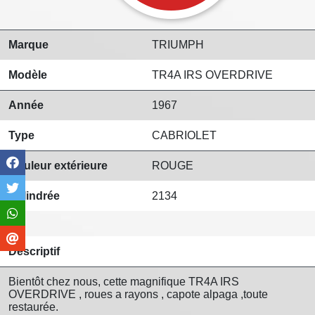
Marque
TRIUMPH
Modèle
TR4A IRS OVERDRIVE
Année
1967
Type
CABRIOLET
Couleur extérieure
ROUGE
Cylindrée
2134
Descriptif
Bientôt chez nous, cette magnifique TR4A IRS
OVERDRIVE , roues a rayons , capote alpaga ,toute
restaurée.