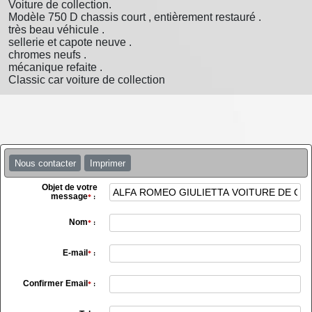
Voiture de collection.
Modèle 750 D chassis court , entièrement restauré .
très beau véhicule .
sellerie et capote neuve .
chromes neufs .
mécanique refaite .
Classic car voiture de collection
Nous contacter
Imprimer
Objet de votre
message
*
:
Nom
*
:
E-mail
*
:
Confirmer Email
*
: