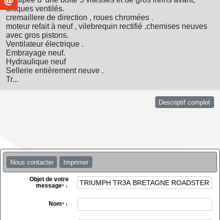
disques ventilés.
cremaillere de direction , roues chromées .
moteur refait à neuf , vilebrequin rectifié ,chemises neuves
avec gros pistons.
Ventilateur électrique .
Embrayage neuf.
Hydraulique neuf
Sellerie entièrement neuve .
Tr...
Descriptif complet
Nous contacter
Imprimer
Objet de votre
message
*
:
Nom
*
: