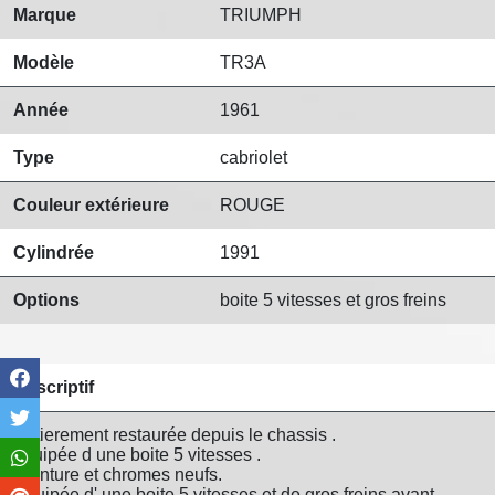
Marque
TRIUMPH
Modèle
TR3A
Année
1961
Type
cabriolet
Couleur extérieure
ROUGE
Cylindrée
1991
Options
boite 5 vitesses et gros freins
Descriptif
Entierement restaurée depuis le chassis .
equipée d une boite 5 vitesses .
Peinture et chromes neufs.
Equipée d' une boite 5 vitesses et de gros freins avant,