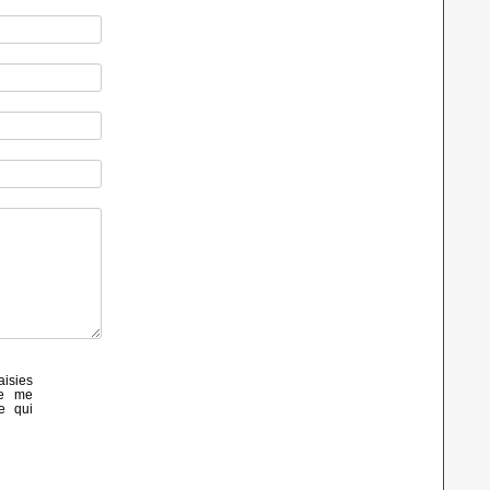
aisies
de me
e qui