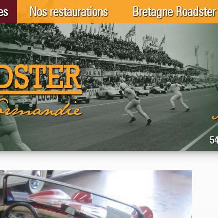
es
Nos restaurations
Bretagne Roadster
54