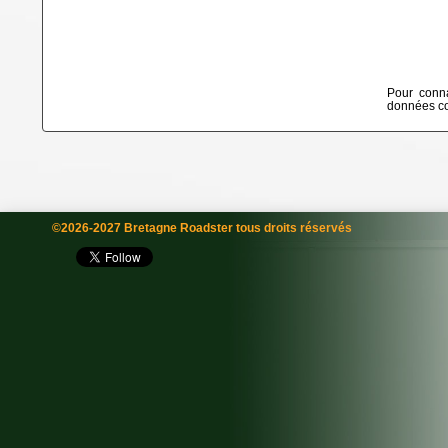
Pour conna
données col
©2026-2027 Bretagne Roadster tous droits réservés