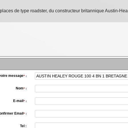
places de type roadster, du constructeur britannique Austin-Hea
 votre message
*
:
Nom
*
:
E-mail
*
:
onfirmer Email
*
:
Tel :