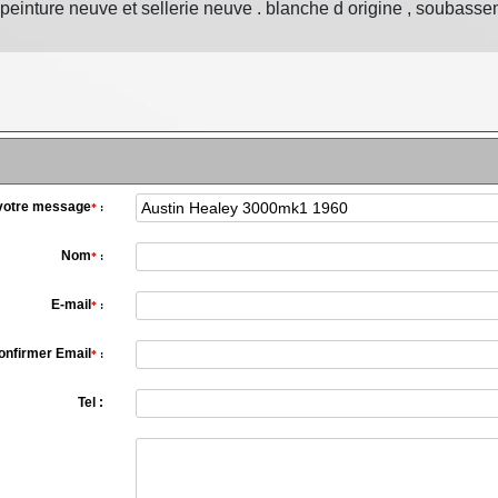
, peinture neuve et sellerie neuve . blanche d origine , soubasseme
 votre message
*
:
Nom
*
:
E-mail
*
:
onfirmer Email
*
:
Tel :