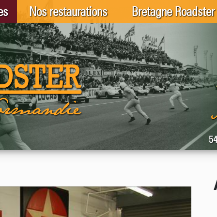
es
Nos restaurations
Bretagne Roadster
54