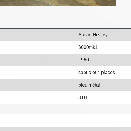
Austin Healey
3000mk1
1960
cabriolet 4 places
bleu métal
3.0 L