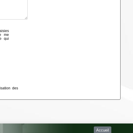
aisies
de me
e qui
isation des
Accueil